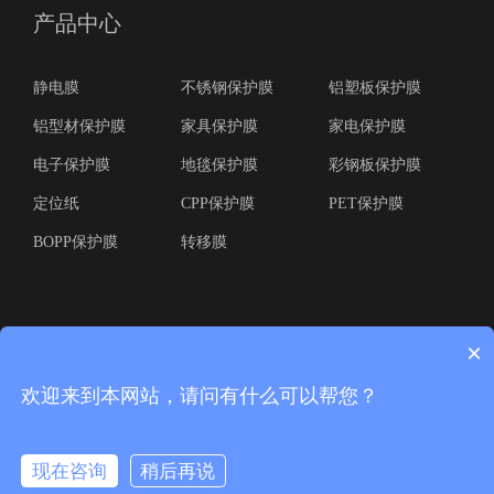
产品中心
静电膜
不锈钢保护膜
铝塑板保护膜
铝型材保护膜
家具保护膜
家电保护膜
电子保护膜
地毯保护膜
彩钢板保护膜
定位纸
CPP保护膜
PET保护膜
BOPP保护膜
转移膜
×
欢迎来到本网站，请问有什么可以帮您？
版权所有(C) 广东华丽宝实业有限公司 本站由易思信网页设计工作室网站建设技
术开发 粤ICP备12041658号-3
现在咨询
稍后再说